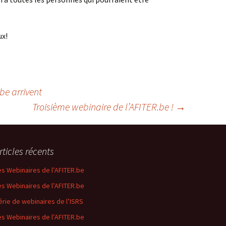
ux!
be arrivent
Troisième webinaire de l’AFITER.be !
→
rticles récents
es Webinaires de l’AFITER.be
es Webinaires de l’AFITER.be
érie de webinaires de l’ISRS
es Webinaires de l’AFITER.be