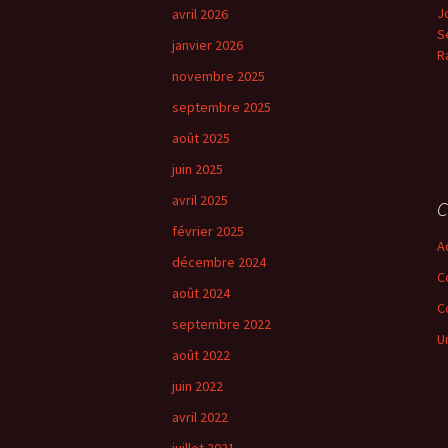
J
avril 2026
e
Se
r
janvier 2026
R
novembre 2025
:
septembre 2025
août 2025
juin 2025
avril 2025
C
février 2025
A
décembre 2024
C
août 2024
C
septembre 2022
U
août 2022
juin 2022
avril 2022