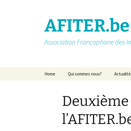
AFITER.be
Association Francophone des In
Aller
Home
Qui sommes nous?
Actualité
au
contenu
Introduction
Deuxième 
Membres actifs
Missions
l’AFITER.b
Nos partenaires