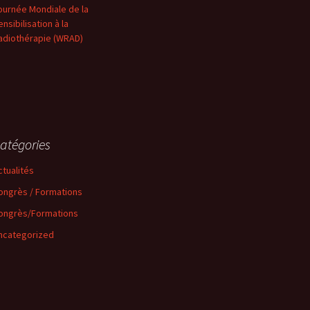
ournée Mondiale de la
nsibilisation à la
adiothérapie (WRAD)
atégories
ctualités
ongrès / Formations
ongrès/Formations
ncategorized