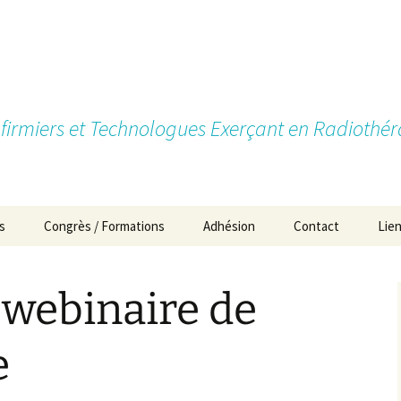
firmiers et Technologues Exerçant en Radiothér
s
Congrès / Formations
Adhésion
Contact
Lie
Pourquoi devenir
membre?
webinaire de
Types d’adhésion
e
Cotisations
Formulaires d’Adhésion