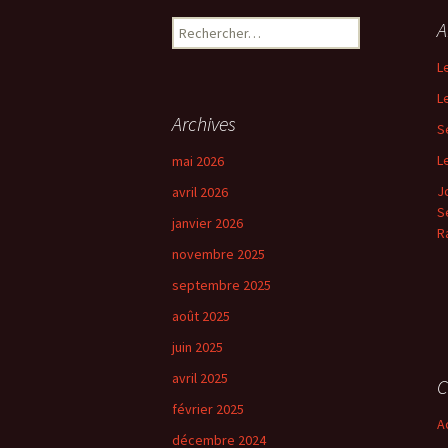
A
R
e
L
c
h
L
e
Archives
S
r
c
L
mai 2026
h
J
avril 2026
e
Se
r
janvier 2026
R
novembre 2025
:
septembre 2025
août 2025
juin 2025
avril 2025
C
février 2025
A
décembre 2024