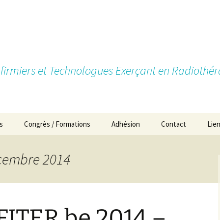
firmiers et Technologues Exerçant en Radiothér
s
Congrès / Formations
Adhésion
Contact
Lie
Pourquoi devenir
membre?
écembre 2014
Types d’adhésion
Cotisations
FITER.be 2014 –
Formulaires d’Adhésion