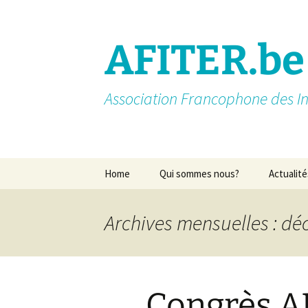
AFITER.be
Association Francophone des In
Aller
Home
Qui sommes nous?
Actualité
au
contenu
Introduction
Archives mensuelles : d
Membres actifs
Missions
Congrès A
Nos partenaires