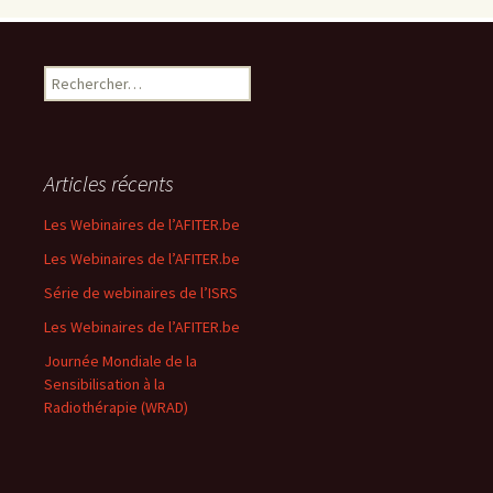
R
e
c
h
e
Articles récents
r
c
Les Webinaires de l’AFITER.be
h
Les Webinaires de l’AFITER.be
e
r
Série de webinaires de l’ISRS
Les Webinaires de l’AFITER.be
:
Journée Mondiale de la
Sensibilisation à la
Radiothérapie (WRAD)