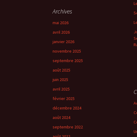
h
articles
L
e
Archives
S
r
c
L
mai 2026
h
J
avril 2026
e
Se
r
janvier 2026
R
novembre 2025
:
septembre 2025
août 2025
juin 2025
avril 2025
C
février 2025
A
décembre 2024
C
août 2024
C
septembre 2022
U
août 2022