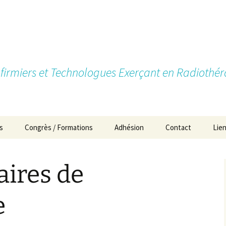
firmiers et Technologues Exerçant en Radiothér
s
Congrès / Formations
Adhésion
Contact
Lie
Pourquoi devenir
membre?
aires de
Types d’adhésion
e
Cotisations
Formulaires d’Adhésion