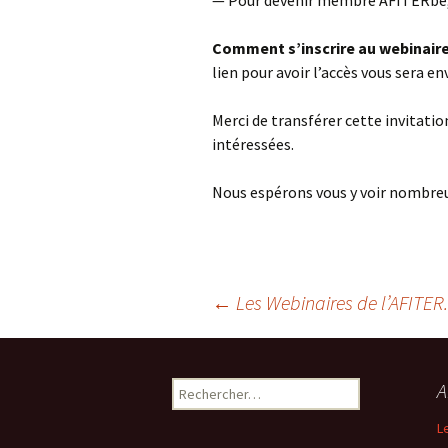
Comment s’inscrire au webinair
lien pour avoir l’accès vous sera en
Merci de transférer cette invitatio
intéressées.
Nous espérons vous y voir nombre
←
Les Webinaires de l’AFITER
Navigation
A
R
des
e
L
c