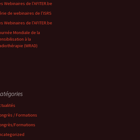
es Webinaires de l’AFITER.be
érie de webinaires de l’ISRS
es Webinaires de l’AFITER.be
ournée Mondiale de la
nsibilisation à la
adiothérapie (WRAD)
atégories
ctualités
ongrès / Formations
ongrès/Formations
ncategorized