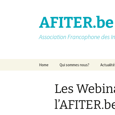
AFITER.be
Association Francophone des In
Aller
Home
Qui sommes nous?
Actualité
au
contenu
Introduction
Les Webin
Membres actifs
Missions
l’AFITER.b
Nos partenaires