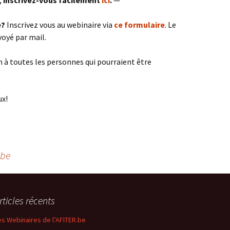
e?
Inscrivez vous au webinaire via
ce formulaire
. Le
voyé par mail.
n à toutes les personnes qui pourraient être
ux!
.be
rticles récents
es Webinaires de l’AFITER.be