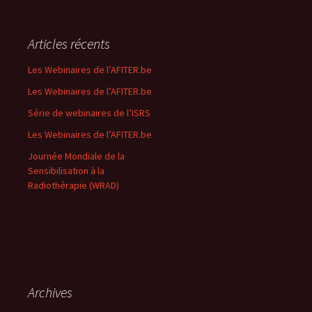
c
h
e
Articles récents
r
c
Les Webinaires de l’AFITER.be
h
Les Webinaires de l’AFITER.be
e
r
Série de webinaires de l’ISRS
Les Webinaires de l’AFITER.be
:
Journée Mondiale de la
Sensibilisation à la
Radiothérapie (WRAD)
Archives