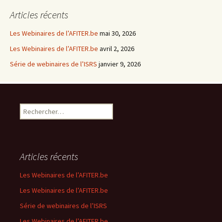
articles
Articles récents
Les Webinaires de l’AFITER.be
mai 30, 2026
Les Webinaires de l’AFITER.be
avril 2, 2026
Série de webinaires de l’ISRS
janvier 9, 2026
R
e
c
h
e
Articles récents
r
c
Les Webinaires de l’AFITER.be
h
Les Webinaires de l’AFITER.be
e
r
Série de webinaires de l’ISRS
Les Webinaires de l’AFITER.be