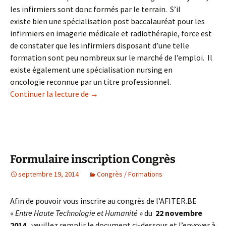
les infirmiers sont donc formés par le terrain. S’il
existe bien une spécialisation post baccalauréat pour les
infirmiers en imagerie médicale et radiothérapie, force est
de constater que les infirmiers disposant d’une telle
formation sont peu nombreux sur le marché de l’emploi. Il
existe également une spécialisation nursing en
oncologie reconnue par un titre professionnel.
Continuer la lecture de
Introduction
→
Formulaire inscription Congrès
septembre 19, 2014
Congrès / Formations
Afin de pouvoir vous inscrire au congrès de l’AFITER.BE
«
Entre Haute Technologie et Humanité
» du
22 novembre
2014
, veuillez remplir le document ci-dessous et l’envoyer à