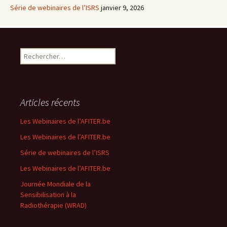
Série de webinaires de l’ISRS
janvier 9, 2026
R
e
c
h
e
Articles récents
r
c
Les Webinaires de l’AFITER.be
h
Les Webinaires de l’AFITER.be
e
r
Série de webinaires de l’ISRS
Les Webinaires de l’AFITER.be
:
Journée Mondiale de la
Sensibilisation à la
Radiothérapie (WRAD)