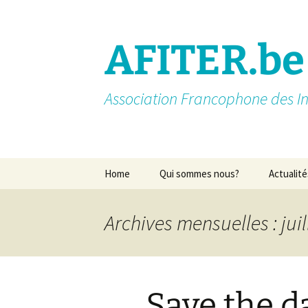
AFITER.be
Association Francophone des In
Aller
Home
Qui sommes nous?
Actualité
au
contenu
Introduction
Archives mensuelles : juil
Membres actifs
Missions
Save the d
Nos partenaires