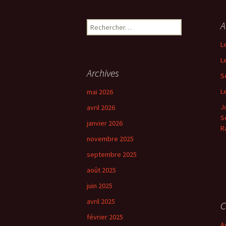
A
R
e
L
c
h
L
e
Archives
S
r
c
L
mai 2026
h
J
avril 2026
e
Se
r
janvier 2026
R
novembre 2025
:
septembre 2025
août 2025
juin 2025
avril 2025
C
février 2025
A