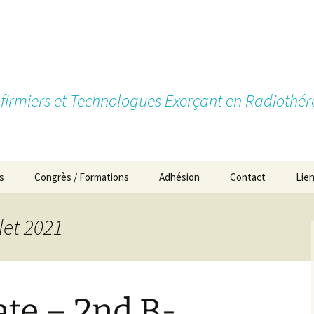
firmiers et Technologues Exerçant en Radiothér
s
Congrès / Formations
Adhésion
Contact
Lie
Pourquoi devenir
membre?
let 2021
Types d’adhésion
Cotisations
ate – 2nd B-
Formulaires d’Adhésion