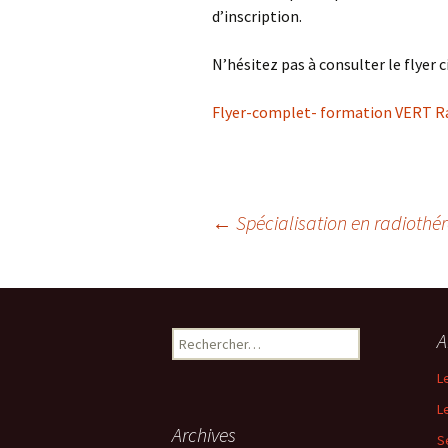
d’inscription.
N’hésitez pas à consulter le flyer c
Flyer-complet- formation VERT R
←
Spécialisation en radiothé
Navigation
des
A
R
e
articles
L
c
h
L
e
Archives
S
r