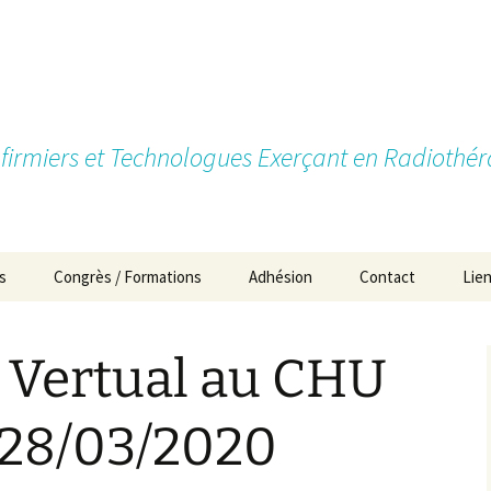
firmiers et Technologues Exerçant en Radiothér
s
Congrès / Formations
Adhésion
Contact
Lie
Pourquoi devenir
membre?
 Vertual au CHU
Types d’adhésion
 28/03/2020
Cotisations
Formulaires d’Adhésion