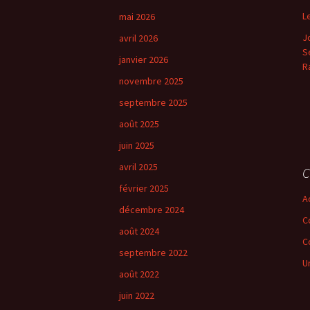
c
L
mai 2026
h
J
avril 2026
e
Se
r
janvier 2026
R
novembre 2025
:
septembre 2025
août 2025
juin 2025
avril 2025
C
février 2025
A
décembre 2024
C
août 2024
C
septembre 2022
U
août 2022
juin 2022