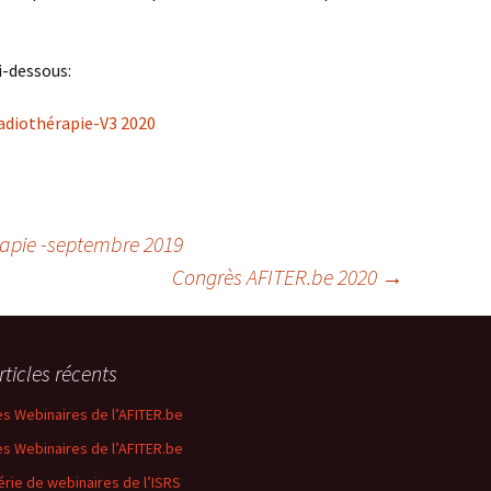
i-dessous:
adiothérapie-V3 2020
rapie -septembre 2019
Congrès AFITER.be 2020
→
rticles récents
es Webinaires de l’AFITER.be
es Webinaires de l’AFITER.be
érie de webinaires de l’ISRS