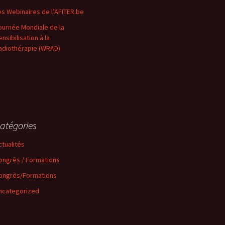
es Webinaires de l’AFITER.be
ournée Mondiale de la
nsibilisation à la
adiothérapie (WRAD)
atégories
ctualités
ongrès / Formations
ongrès/Formations
ncategorized