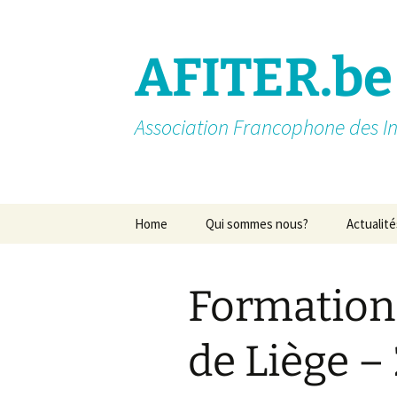
AFITER.be
Association Francophone des In
Aller
Home
Qui sommes nous?
Actualité
au
contenu
Introduction
Formation
Membres actifs
Missions
de Liège –
Nos partenaires