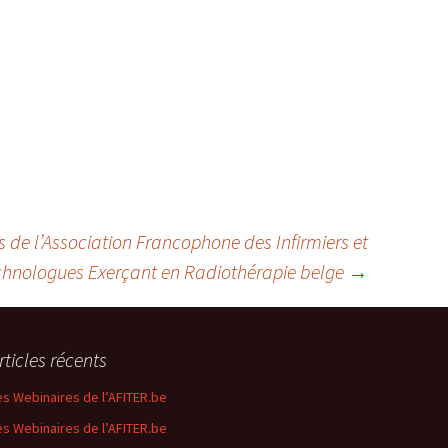
 de l’Association Francophone des Infirmiers et
chnologues Exerçant en Radiothérapie belge
→
rticles récents
es Webinaires de l’AFITER.be
es Webinaires de l’AFITER.be