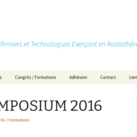
firmiers et Technologues Exerçant en Radiothér
s
Congrès / Formations
Adhésion
Contact
Lie
Pourquoi devenir
membre?
MPOSIUM 2016
Types d’adhésion
ès / Formations
Cotisations
Formulaires d’Adhésion