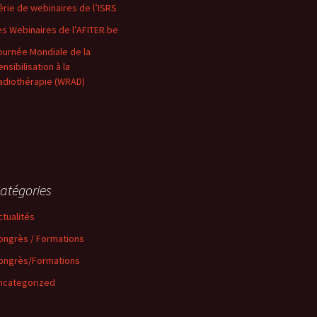
érie de webinaires de l’ISRS
es Webinaires de l’AFITER.be
ournée Mondiale de la
nsibilisation à la
adiothérapie (WRAD)
atégories
ctualités
ongrès / Formations
ongrès/Formations
ncategorized