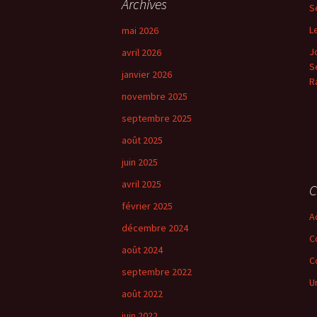
Archives
S
r
c
L
mai 2026
h
J
avril 2026
e
Se
r
janvier 2026
R
novembre 2025
:
septembre 2025
août 2025
juin 2025
avril 2025
C
février 2025
A
décembre 2024
C
août 2024
C
septembre 2022
U
août 2022
juin 2022