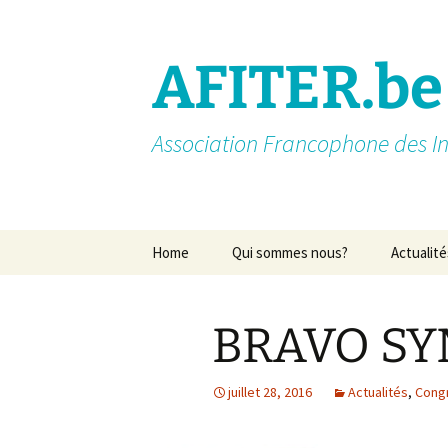
AFITER.be
Association Francophone des In
Aller
Home
Qui sommes nous?
Actualité
au
contenu
Introduction
BRAVO SY
Membres actifs
Missions
juillet 28, 2016
Actualités
,
Congr
Nos partenaires