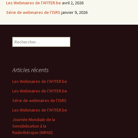
Les Webinaires de l’AFITER.be
avril 2, 2026
Série de webinaires de l’ISRS
janvier 9, 2026
R
e
c
h
e
Articles récents
r
c
Les Webinaires de l’AFITER.be
h
Les Webinaires de l’AFITER.be
e
r
Série de webinaires de l’ISRS
Les Webinaires de l’AFITER.be
:
Journée Mondiale de la
Sensibilisation à la
Radiothérapie (WRAD)