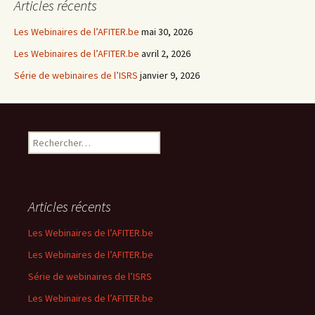
Articles récents
Les Webinaires de l’AFITER.be
mai 30, 2026
Les Webinaires de l’AFITER.be
avril 2, 2026
Série de webinaires de l’ISRS
janvier 9, 2026
R
e
c
h
e
Articles récents
r
c
Les Webinaires de l’AFITER.be
h
Les Webinaires de l’AFITER.be
e
r
Série de webinaires de l’ISRS
Les Webinaires de l’AFITER.be
: